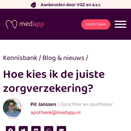
Ga
Aanbevolen door VGZ en a.s.r.
naar
de
Inschrijven
inhoud
Kennisbank
/
Blog & nieuws
/
Hoe kies ik de juiste
zorgverzekering?
Pit Janssen
| Oprichter en apotheker
apotheek@medapp.nl