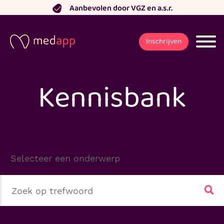
Ga
Aanbevolen door VGZ en a.s.r.
naar
de
Inschrijven
inhoud
Kennisbank