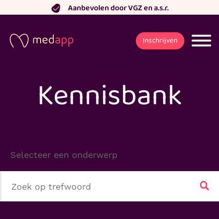
Ga
Aanbevolen door VGZ en a.s.r.
naar
de
Inschrijven
inhoud
Kennisbank