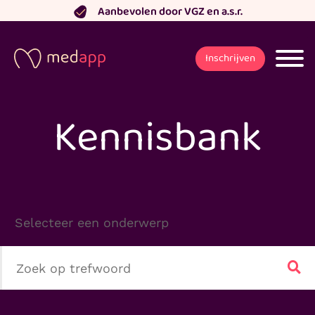
Ga
Aanbevolen door VGZ en a.s.r.
naar
de
Inschrijven
inhoud
Kennisbank