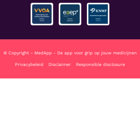
© Copyright - MedApp - De app voor grip op jouw medicijnen
Privacybeleid
Disclaimer
Responsible disclosure