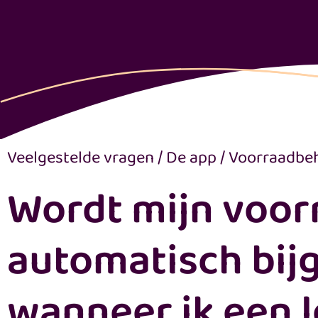
Veelgestelde vragen
/
De app
/
Voorraadbeh
Wordt mijn voor
automatisch bij
wanneer ik een l