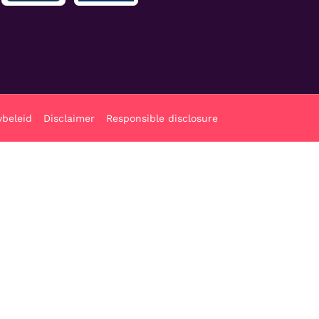
ybeleid
Disclaimer
Responsible disclosure