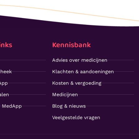
inks
Kennisbank
Advies over medicijnen
theek
Klachten & aandoeningen
App
Kosten & vergoeding
alen
Medicijnen
j MedApp
Blog & nieuws
Veelgestelde vragen