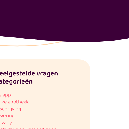
eelgestelde vragen
ategorieën
e app
nze apotheek
schrijving
evering
ivacy