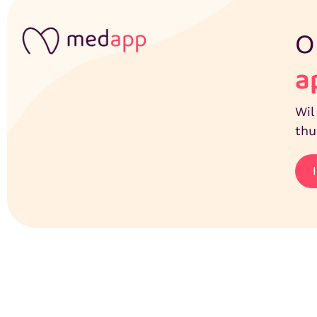
O
a
Wil
thu