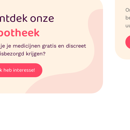
O
ntdek onze
b
uu
potheek
 je je medicijnen gratis en discreet
isbezorgd krijgen?
Ik heb interesse!