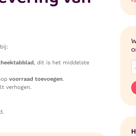
F
W
bij:
o
theektabblad
, dit is het middelste
knop
voorraad toevoegen
.
lt verhogen.
d.
H