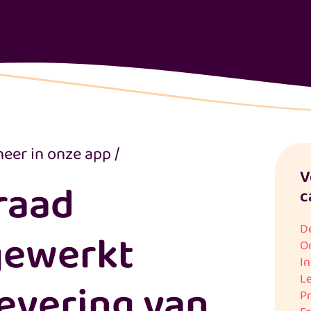
eer in onze app
/
V
raad
c
D
gewerkt
O
In
L
evering van
Pr