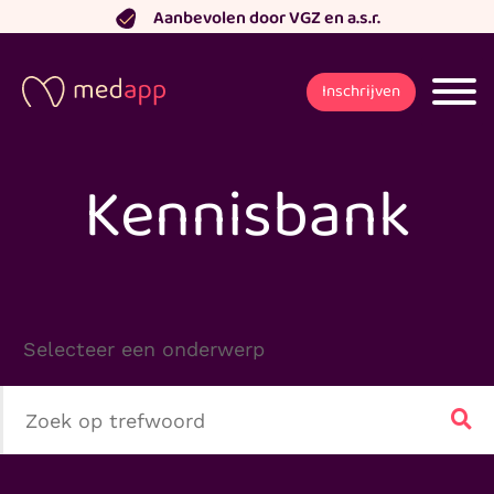
Ga
Aanbevolen door VGZ en a.s.r.
naar
de
Inschrijven
inhoud
Kennisbank