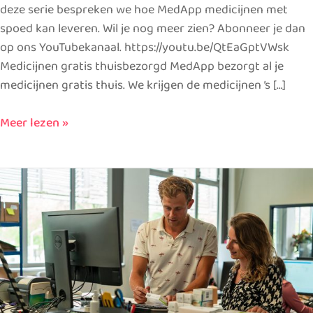
deze serie bespreken we hoe MedApp medicijnen met
spoed kan leveren. Wil je nog meer zien? Abonneer je dan
op ons YouTubekanaal. https://youtu.be/QtEaGptVWsk
Medicijnen gratis thuisbezorgd MedApp bezorgt al je
medicijnen gratis thuis. We krijgen de medicijnen ’s […]
Meer lezen »
Video:
De
service
van
MedApp