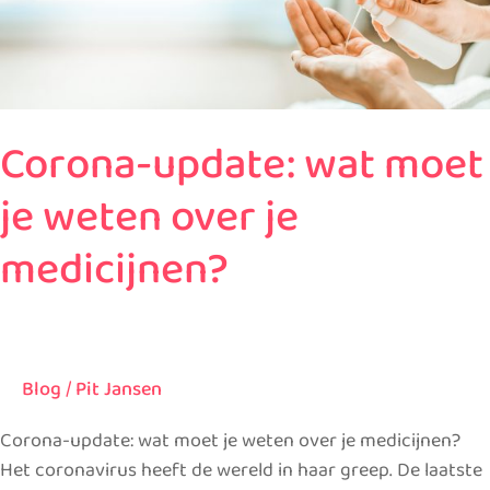
wat
moet
je
weten
over
Corona-update: wat moet
je
medicijnen?
je weten over je
medicijnen?
Blog
/
Pit Jansen
Corona-update: wat moet je weten over je medicijnen?
Het coronavirus heeft de wereld in haar greep. De laatste