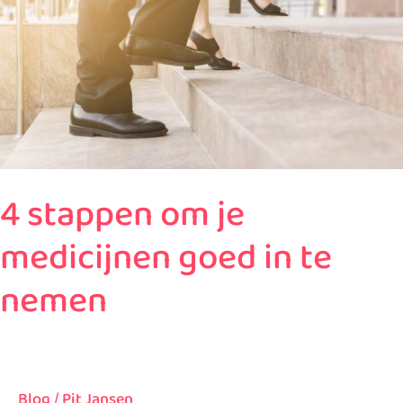
medicijnen
goed
in
te
nemen
4 stappen om je
medicijnen goed in te
nemen
Blog
/
Pit Jansen