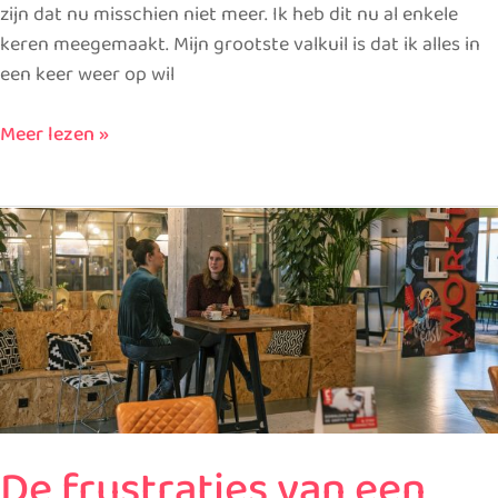
zijn dat nu misschien niet meer. Ik heb dit nu al enkele
keren meegemaakt. Mijn grootste valkuil is dat ik alles in
een keer weer op wil
Meer lezen »
De
frustraties
van
een
chronisch
zieke
De frustraties van een