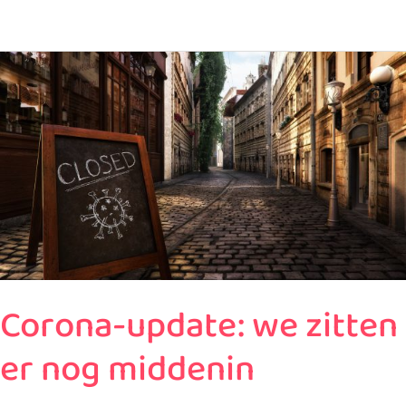
Corona-
update:
we
zitten
er
nog
middenin
Corona-update: we zitten
er nog middenin