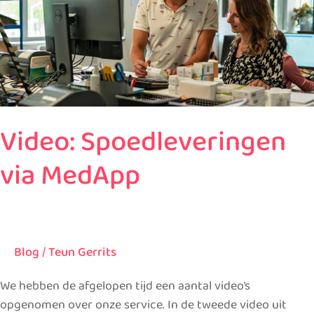
MedApp
Video: Spoedleveringen
via MedApp
Blog
/
Teun Gerrits
We hebben de afgelopen tijd een aantal video’s
opgenomen over onze service. In de tweede video uit