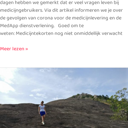
dagen hebben we gemerkt dat er veel vragen leven bij
medicijngebruikers. Via dit artikel informeren we je over
de gevolgen van corona voor de medicijnlevering en de
MedApp dienstverlening. Goed om te
weten: Medicijntekorten nog niet onmiddellijk verwacht
Meer lezen »
Stapje
voor
stapje
je
ziekte
overwinnen